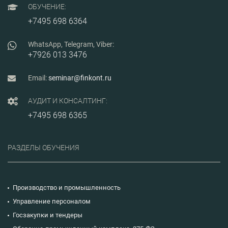
процессов
ОБУЧЕНИЕ:
производственного
планирования, выявления
+7495 698 6364
«узких мест» в
производственных планах
и программах, повышения
WhatsApp, Telegram, Viber:
эффективности
+7926 013 3476
использования ресурсов,
оптимизации затрат,
формирования баланса
Email:
seminar@finkont.ru
между оптимизацией
операционной
деятельности и
АУДИТ И КОНСАЛТИНГ:
стратегическим
+7495 698 6365
планированием.
РАЗДЕЛЫ ОБУЧЕНИЯ
Производство и промышленность
Управление персоналом
Госзакупки и тендеры