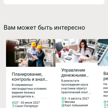
Вам может быть интересно
Управление
В
Планирование,
денежными
ре
контроль и анализ
средствами
В результате
в
показателей
На 
(ДДС).
прохождения курса
В современных
ко
ра
эффективности
участники обретут
нестандартных условиях
Планирование,
за
практический опыт в
ведения бизнеса
а
производственной
анализ,
ва
области
руководители и
в
деятельности
3 - 6 августа 2027
контроль
202
планирования
специалисты, которые
Москва
27 - 30 июля 2027
о
во
предприятия
денежными
управляют
денежных
Курс повышения
Санкт-Петербург
ре
средствами в системе