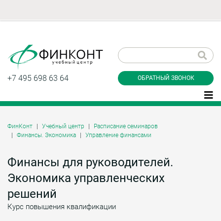
Заказать обратный
звонок
+7 495 698 63 64
ОБРАТНЫЙ ЗВОНОК
ФинКонт
Учебный центр
Расписание семинаров
Финансы. Экономика
Управление финансами
Даю согласие на обработку персональных
данные и соглашаюсь с
политикой
конфиденциальности
Финансы для руководителей.
Экономика управленческих
решений
Заказать
Курс повышения квалификации