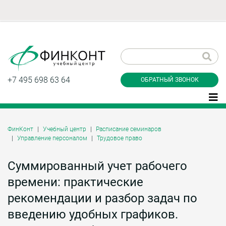
Заказать обратный
звонок
+7 495 698 63 64
ОБРАТНЫЙ ЗВОНОК
ФинКонт
Учебный центр
Расписание семинаров
Управление персоналом
Трудовое право
Даю согласие на обработку персональных
данные и соглашаюсь с
политикой
конфиденциальности
Суммированный учет рабочего
времени: практические
рекомендации и разбор задач по
Заказать
введению удобных графиков.