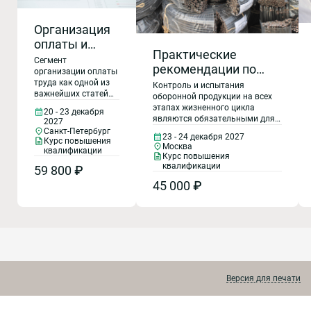
Организация
оплаты и
Практические
нормирование
Сегмент
рекомендации по
труда на
организации оплаты
предупреждению
труда как одной из
Контроль и испытания
предприятии
важнейших статей
применения
оборонной продукции на всех
затрат, является
этапах жизненного цикла
контрафактной и
20 - 23 декабря
значимым не только
являются обязательными для
2027
фальсифицированной
для проведения
организаций, участвующих в
Санкт-Петербург
23 - 24 декабря 2027
контроля
продукции при
выполнении государственного
Курс повышения
Москва
деятельности
квалификации
оборонного заказа, поскольку
выполнении
Курс повышения
предприятия, но и
обеспечивают соответствие
квалификации
59 800 ₽
государственного
планирования и
продукции установленным
прогнозирования. В
оборонного заказа.
45 000 ₽
требованиям.
рамках курса
Требования ГОСТ Р
рассмотрены
57880, ГОСТ Р 57881,
методики
ГОСТ Р 70740-2023,
нормирования труда
и способы их
ГОСТ Р 70741-2023,
использования,
ГОСТ Р 70742-2023
организация оплаты
труда на
Версия для печати
предприятиях.