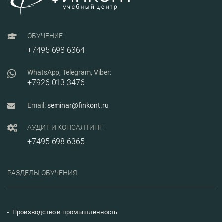
узнают о ряде
принятых законов об
ужесточении
административной
ОБУЧЕНИЕ:
ответственности за
нарушения в сфере
+7495 698 6364
миграции, а также
рассмотрят примеры
из судебной практики
WhatsApp, Telegram, Viber:
и
+7926 013 3476
правоприменительной
практики
государственных
Email:
seminar@finkont.ru
органов на
территории России.
АУДИТ И КОНСАЛТИНГ:
+7495 698 6365
РАЗДЕЛЫ ОБУЧЕНИЯ
Производство и промышленность