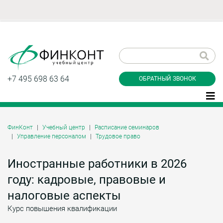
Заказать обратный
звонок
+7 495 698 63 64
ОБРАТНЫЙ ЗВОНОК
ФинКонт
Учебный центр
Расписание семинаров
Управление персоналом
Трудовое право
Даю согласие на обработку персональных
данные и соглашаюсь с
политикой
конфиденциальности
Иностранные работники в 2026
году: кадровые, правовые и
налоговые аспекты
Заказать
Курс повышения квалификации