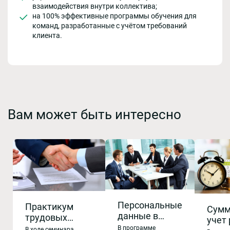
взаимодействия внутри коллектива;
на 100% эффективные программы обучения для
команд, разработанные с учётом требований
клиента.
Вам может быть интересно
Персональные
Практикум
Сумм
данные в
трудовых
учет
трудовых
отношений с
В программе
В ходе семинара