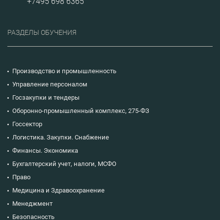
+7495 698 6365
получат
получат
рекомендации по
рекомендации по
взаимодействию с
взаимодействию с
военными
военными
РАЗДЕЛЫ ОБУЧЕНИЯ
комиссариатами,
комиссариатами,
приобретут
приобретут
практические
практические
навыки в ведении
навыки в ведении
воинского учета по
воинского учета по
Производство и промышленность
новым правилам.
новым правилам.
Управление персоналом
Госзакупки и тендеры
Оборонно-промышленный комплекс, 275-ФЗ
Госсектор
Логистика. Закупки. Снабжение
Финансы. Экономика
Бухгалтерский учет, налоги, МСФО
Право
Медицина и Здравоохранение
Менеджмент
Безопасность