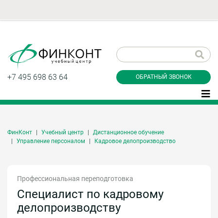
Заказать обратный
звонок
+7 495 698 63 64
ОБРАТНЫЙ ЗВОНОК
ФинКонт
Учебный центр
Дистанционное обучение
Даю согласие на обработку персональных
Управление персоналом
Кадровое делопроизводство
данные и соглашаюсь с
политикой
конфиденциальности
Профессиональная переподготовка
Специалист по кадровому
Заказать
делопроизводству