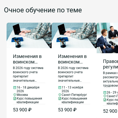
Очное обучение по теме
Изменения в
Изменения в
Право
воинском
воинском
регул
учете и
учете и
В 2026 году система
В 2026 году система
трудо
бронировании
бронировании
воинского учета
воинского учета
В рамках 
претерпит
претерпит
отнош
рассматр
граждан,
граждан,
значительные
значительные
актуальн
кадро
пребывающих
пребывающих
изменения,
изменения,
трудовом
16 - 18 декабря
11 - 13 ноября
делоп
в запасе
в запасе
приобретая
приобретая
законодат
2026
2026
26 - 29
повышенную
повышенную
на
особенно
Москва
Санкт-Петербург
Санкт-
актуальность. Это
актуальность. Это
норм тру
Курс повышения
Курс повышения
госуд
Курс п
обусловлено
обусловлено
квалификации
квалификации
отношени
квалиф
гражд
введением
введением
государс
53 900 ₽
53 900 ₽
круглогодичного
круглогодичного
(муни
52 900
(муницип
призыва и
призыва и
служащих, сложн
служб