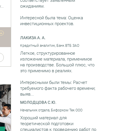
соответствует заявленным
ожиданиям.
х
 о
,
Интересной была тема: Оценка
я в
инвестиционных проектов.
••
ЛАКИЗА А. А.
Кредитный аналитик, Банк ВТБ ЗАО
а
Легкое, структурированное
изложение материала, применимое
на производстве. Большой плюс, что
это применимо в реалиях.
Интересными были темы: Расчет
требуемого факта рабочего времени;
выяв...
МОЛОДЦОВА С.Ю.
Начальник отдела, Бифорком Тек ООО
Хороший материал для
теоретической подготовки
специалистов к проведению работ по
и