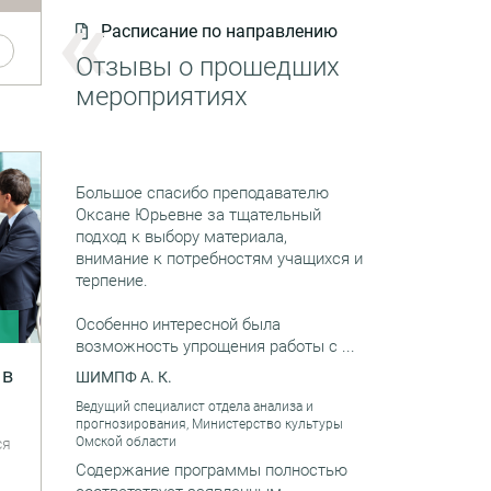
Расписание по направлению
Отзывы о прошедших
мероприятиях
Большое спасибо преподавателю
Оксане Юрьевне за тщательный
подход к выбору материала,
внимание к потребностям учащихся и
терпение.
Особенно интересной была
и
возможность упрощения работы с ...
 в
ШИМПФ А. К.
Ведущий специалист отдела анализа и
прогнозирования, Министерство культуры
Омской области
ся
в
Содержание программы полностью