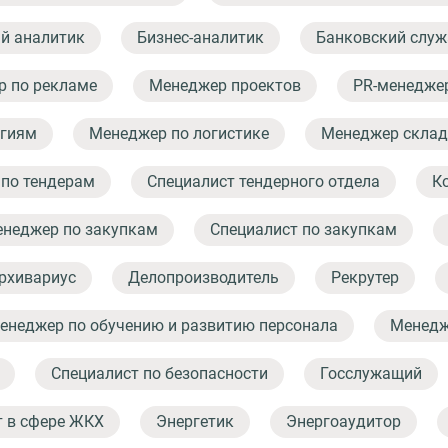
й аналитик
Бизнес-аналитик
Банковский слу
 по рекламе
Менеджер проектов
PR-менедже
огиям
Менеджер по логистике
Менеджер склад
по тендерам
Специалист тендерного отдела
К
неджер по закупкам
Специалист по закупкам
рхивариус
Делопроизводитель
Рекрутер
енеджер по обучению и развитию персонала
Менедж
Специалист по безопасности
Госслужащий
т в сфере ЖКХ
Энергетик
Энергоаудитор