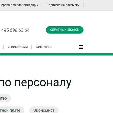
Версия для слабовидящих
Подписка на рассылку
Заказать обратный
звонок
 495 698 63 64
ОБРАТНЫЙ ЗВОНОК
О компании
Контакты
Даю согласие на обработку персональных
по персоналу
данные и соглашаюсь с
политикой
конфиденциальности
лтер
Заказать
тной плате
Экономист