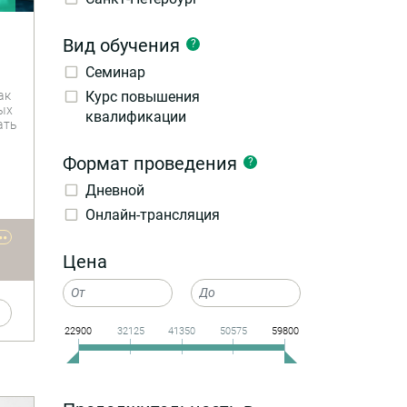
Вид обучения
?
Семинар
й в
ак
Курс повышения
ах
ых
квалификации
ать
Формат проведения
?
Дневной
Онлайн-трансляция
••
а —
Цена
22900
32125
41350
50575
59800
и