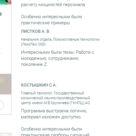
расчету мощностей персонала.
а
Особенно интересными были
практические примеры.
ию
ЛИСТКОВ А. В.
 и
Начальник отдела, Локомотивные технологии
(ЛокоТех) ООО
Интересными были темы: Работа с
ть
молодежью, сотрудниками;
поколение Z.
ый
••
КОСТЫШКИН С А.
ов?
Главный технолог, Государственный
ию
космический научно-производственный
центр имени М.В.Хруничева (ГКНПЦ) АО
Программа выстроена логично,
материал изложен доступно.
сти
Особенно интересными были
тий
практичсекие разборы ситуаций.