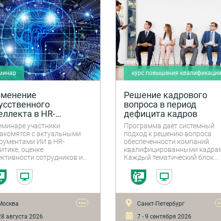
ИИ действуют как партнёры.
минар
курс повышения квалификаци
именение
Решение кадрового
усственного
вопроса в период
еллекта в HR-
дефицита кадров
литике, внутренних
еминаре участники
Программа дает системный
муникациях и
акомятся с актуальными
подход к решению вопроса
атегии
рументами ИИ в HR-
обеспеченности компаний
итике, оценке
квалифицированными кадра
ктивности сотрудников и
Каждый тематический блок
ренних корпоративных
программы содержит кратку
уникациях.
теоретическую часть, а также
разбор практических примеро
образцов документов и мето
работы, практических
•••
•
Москва
Санкт-Петербург
упражнений.
8 августа 2026
7 - 9 сентября 2026