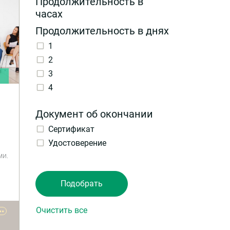
Продолжительность в
часах
Продолжительность в днях
1
2
3
и
4
Документ об окончании
Сертификат
Удостоверение
ми.
ю
в,
дик
••