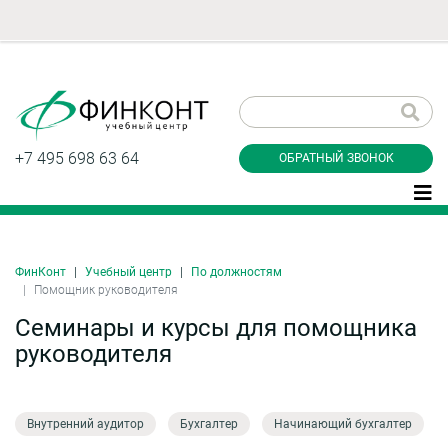
Заказать обратный
звонок
+7 495 698 63 64
ОБРАТНЫЙ ЗВОНОК
ФинКонт
Учебный центр
По должностям
Даю согласие на обработку персональных
Помощник руководителя
данные и соглашаюсь с
политикой
конфиденциальности
Семинары и курсы для помощника
руководителя
Заказать
Внутренний аудитор
Бухгалтер
Начинающий бухгалтер