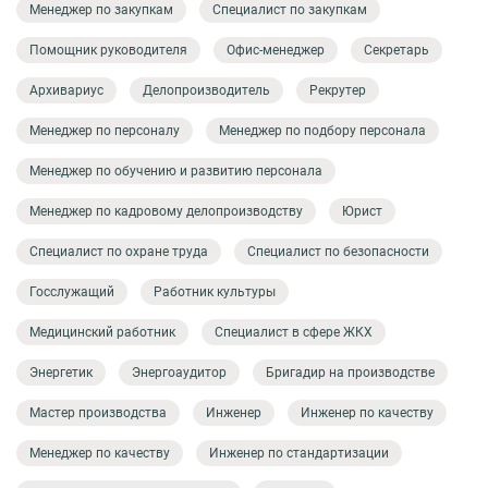
Менеджер по закупкам
Специалист по закупкам
Помощник руководителя
Офис-менеджер
Секретарь
Архивариус
Делопроизводитель
Рекрутер
Менеджер по персоналу
Менеджер по подбору персонала
Менеджер по обучению и развитию персонала
Менеджер по кадровому делопроизводству
Юрист
Специалист по охране труда
Специалист по безопасности
Госслужащий
Работник культуры
Медицинский работник
Специалист в сфере ЖКХ
Энергетик
Энергоаудитор
Бригадир на производстве
Мастер производства
Инженер
Инженер по качеству
Менеджер по качеству
Инженер по стандартизации