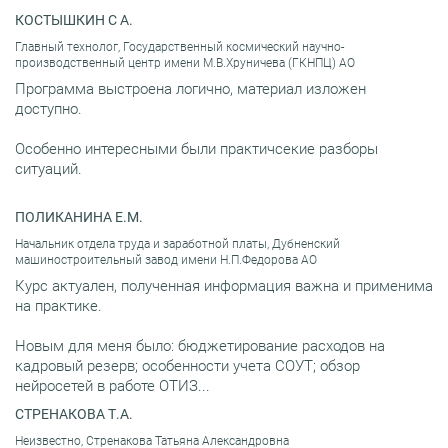
КОСТЫШКИН С А.
Главный технолог, Государственный космический научно-
производственный центр имени М.В.Хруничева (ГКНПЦ) АО
Программа выстроена логично, материал изложен
доступно.
Особенно интересными были практичсекие разборы
ситуаций.
ПОЛИКАНИНА Е.М.
Начальник отдела труда и заработной платы, Дубненский
машиностроительный завод имени Н.П.Федорова АО
Курс актуален, полученная информация важна и применима
на практике.
Новым для меня было: бюджетирование расходов на
кадровый резерв; особенности учета СОУТ; обзор
нейросетей в работе ОТИЗ...
СТРЕНАКОВА Т.А.
Неизвестно, Стренакова Татьяна Александровна