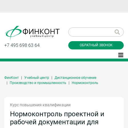
Заказать обратный
звонок
+7 495 698 63 64
ОБРАТНЫЙ ЗВОНОК
ФинКонт
Учебный центр
Дистанционное обучение
Даю согласие на обработку персональных
Производство и промышленность
Нормоконтроль
данные и соглашаюсь с
политикой
конфиденциальности
Курс повышения квалификации
Нормоконтроль проектной и
Заказать
рабочей документации для