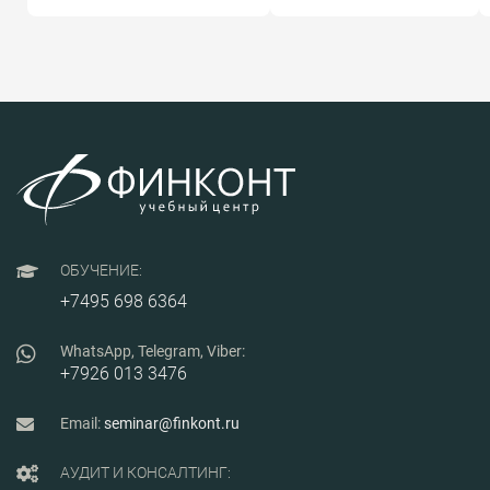
менеджмента
оптимизации моделей
руководителю необходимы
для повышения
современные компетенции,
качества печати,
знание мировых технологий
минимизации затрат
организации производства,
материала и времени на
лучших практик
производство.
промышленного
менеджмента.
ОБУЧЕНИЕ:
+7495 698 6364
WhatsApp, Telegram, Viber:
+7926 013 3476
Email:
seminar@finkont.ru
АУДИТ И КОНСАЛТИНГ: