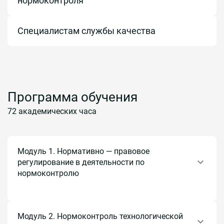
нормоконтроля
Специалистам службы качества
Программа обучения
72 академических часа
Модуль 1. Нормативно — правовое
регулирование в деятельности по
нормоконтролю
Тема 1.1. Цели, задачи, содержание нормоконтроля.
ГОСТ Р 58182-2018 «Требования к экспертам и
специалистам. Нормоконтролер технической
Модуль 2. Нормоконтроль технологической
документации. Общие требования».