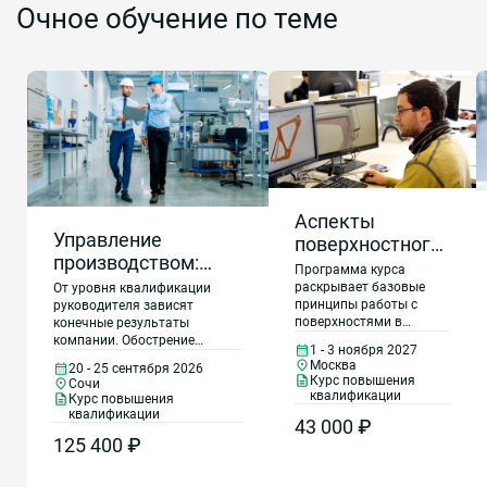
Очное обучение по теме
Аспекты
Управление
поверхностного
производством:
моделирования
Программа курса
эффективное
с учетом
раскрывает базовые
От уровня квалификации
принципы работы с
управление
руководителя зависят
технологических
поверхностями в
конечные результаты
производственными
возможностей
Компас 3D. Слушатели
компании. Обострение
1 - 3 ноября 2027
процессами,
аддитивных
получат практические
конкуренции требует от
Москва
20 - 25 сентября 2026
современные
навыки создания
руководителей
технологий в
Курс повышения
Сочи
сложных трехмерных
усовершенствовать бизнес-
квалификации
компетенции
Курс повышения
Компас 3D
объектов и подготовки
процессы, сокращать
квалификации
руководителя,
43 000 ₽
их к печати на
производственный цикл,
лучшие практики
125 400 ₽
аддитивном
повышать качество товаров,
оборудовании. Особое
снижать затраты на
промышленного
внимание уделяется
производство. Для этого