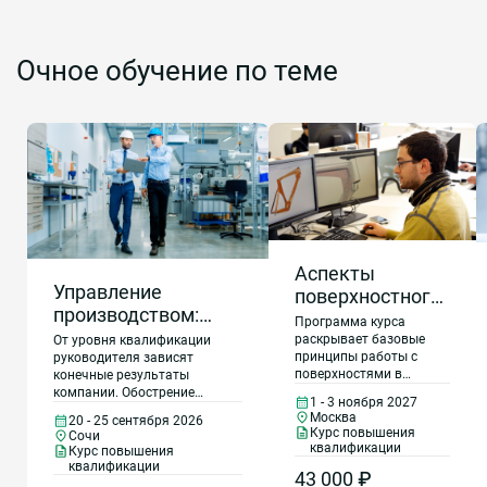
Очное обучение по теме
Аспекты
Управление
поверхностного
производством:
моделирования
Программа курса
эффективное
с учетом
раскрывает базовые
От уровня квалификации
принципы работы с
управление
руководителя зависят
технологических
поверхностями в
конечные результаты
производственными
возможностей
Компас 3D. Слушатели
компании. Обострение
1 - 3 ноября 2027
процессами,
аддитивных
получат практические
конкуренции требует от
Москва
20 - 25 сентября 2026
современные
навыки создания
руководителей
технологий в
Курс повышения
Сочи
сложных трехмерных
усовершенствовать бизнес-
квалификации
компетенции
Курс повышения
Компас 3D
объектов и подготовки
процессы, сокращать
квалификации
руководителя,
43 000 ₽
их к печати на
производственный цикл,