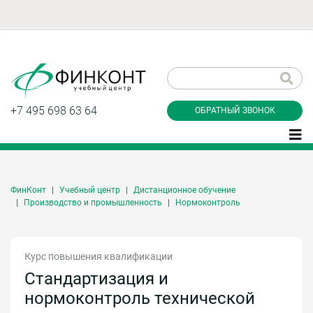
Заказать обратный
звонок
+7 495 698 63 64
ОБРАТНЫЙ ЗВОНОК
ФинКонт
Учебный центр
Дистанционное обучение
Даю согласие на обработку персональных
Производство и промышленность
Нормоконтроль
данные и соглашаюсь с
политикой
конфиденциальности
Курс повышения квалификации
Стандартизация и
Заказать
нормоконтроль технической