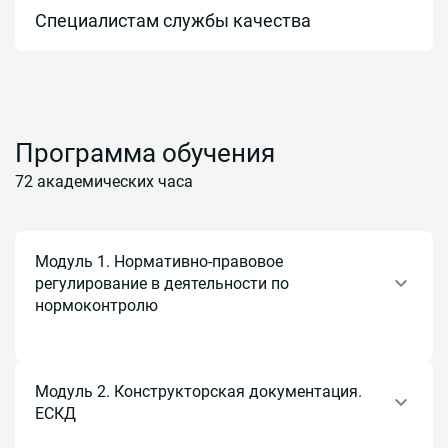
Специалистам службы качества
Программа обучения
72 академических часа
Модуль 1. Нормативно-правовое
регулирование в деятельности по
нормоконтролю
Тема 1.1. Цели, задачи, содержание нормоконтроля.
Тема 1.2. Нормативно-правовое регулирование в
Модуль 2. Конструкторская документация.
деятельности по нормоконтролю. Новые требования в
2026 году.
ЕСКД
Тема 1.3. Нормоконтроль технической документации.