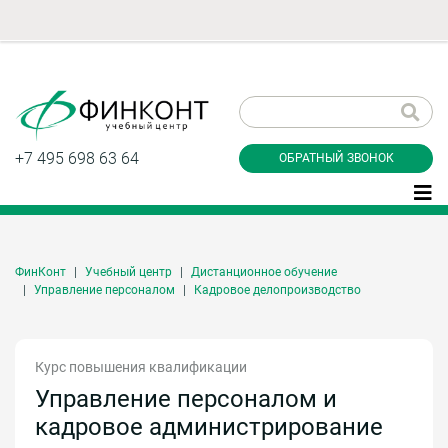
Заказать обратный
звонок
+7 495 698 63 64
ОБРАТНЫЙ ЗВОНОК
ФинКонт
Учебный центр
Дистанционное обучение
Даю согласие на обработку персональных
Управление персоналом
Кадровое делопроизводство
данные и соглашаюсь с
политикой
конфиденциальности
Курс повышения квалификации
Управление персоналом и
Заказать
кадровое администрирование