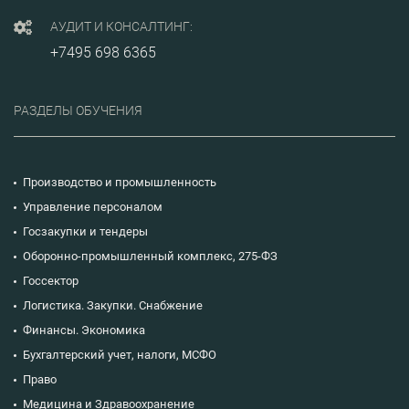
получат
рекомендации по
АУДИТ И КОНСАЛТИНГ:
взаимодействию с
+7495 698 6365
военными
комиссариатами,
приобретут
практические
РАЗДЕЛЫ ОБУЧЕНИЯ
навыки в ведении
воинского учета по
новым правилам.
Производство и промышленность
Управление персоналом
Госзакупки и тендеры
Оборонно-промышленный комплекс, 275-ФЗ
Госсектор
Логистика. Закупки. Снабжение
Финансы. Экономика
Бухгалтерский учет, налоги, МСФО
Право
Медицина и Здравоохранение