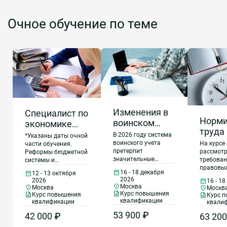
Очное обучение по теме
Изменения в
Специалист по
Норми
воинском
экономике
труда 
учете и
труда в 2026
В 2026 году система
*Указаны даты очной
обосн
бронировании
воинского учета
году в
На курсе
части обучения.
трудо
претерпит
рассмотр
Реформы бюджетной
граждан,
учреждениях
значительные
требован
системы и
работ
пребывающих
госсектора,
изменения,
правовых
контрольных
выпол
16 - 18 декабря
12 - 13 октября
в запасе
бюджетных,
приобретая
регулир
механизмов
2026
2026
16 - 1
госуд
повышенную
обоснова
направлены на
автономных
Москва
Москва
Москв
актуальность. Это
при вып
подготовку
заказ
Курс повышения
Курс повышения
Курс 
учреждений,
обусловлено
государс
госсектора к
квалификации
квалификации
квали
казенных
введением
оборонно
оптимизации
53 900 ₽
42 000 ₽
63 200
круглогодичного
порядок 
расходов в формате
учреждений,
призыва и
трудоемк
высвобождения